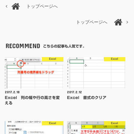
トップページへ
トップページへ
RECOMMEND
こちらの記事も人気です。
Excel
Excel
2017.2.18
2017.2.12
Excel 列の幅や行の高さを変
Excel 書式のクリア
える
Excel
Excel